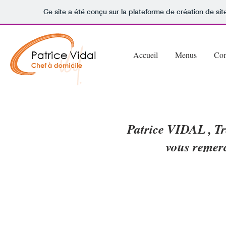
Ce site a été conçu sur la plateforme de création de sit
Accueil
Menus
Con
traiteur à domicile sur le 13-84-30-06-83-p-a-c-a
Patrice VIDAL , Tr
vous remer